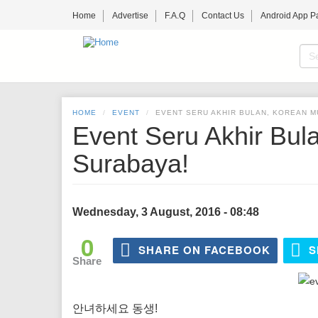
Skip
Home
Advertise
F.A.Q
Contact Us
Android App P
to
main
content
S
f
SE
HOME
EVENT
EVENT SERU AKHIR BULAN, KOREAN M
Event Seru Akhir Bula
Surabaya!
Wednesday, 3 August, 2016 - 08:48
0
SHARE ON FACEBOOK
S
Share
안녀하세요 동생!