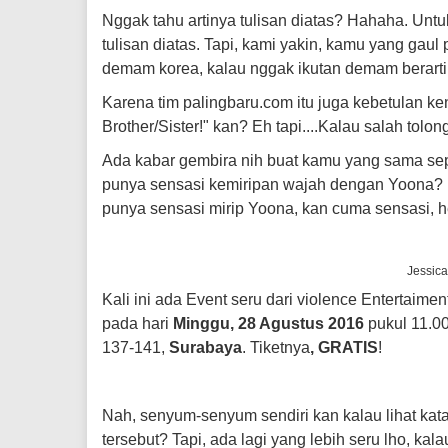
Nggak tahu artinya tulisan diatas? Hahaha. Un
tulisan diatas. Tapi, kami yakin, kamu yang gaul 
demam korea, kalau nggak ikutan demam berarti
Karena tim palingbaru.com itu juga kebetulan ken
Brother/Sister!" kan? Eh tapi....Kalau salah tol
Ada kabar gembira nih buat kamu yang sama se
punya sensasi kemiripan wajah dengan Yoona? 
punya sensasi mirip Yoona, kan cuma sensasi, 
Jessic
Kali ini ada Event seru dari violence Entertaimen
pada hari
Minggu, 28 Agustus 2016
pukul 11.00
137-141,
Surabaya
. Tiketnya
, GRATIS
!
Nah, senyum-senyum sendiri kan kalau lihat kat
tersebut? Tapi, ada lagi yang lebih seru lho, k