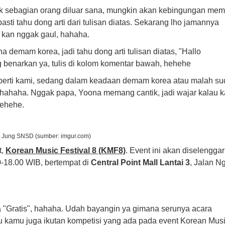
tuk sebagian orang diluar sana, mungkin akan kebingungan me
pasti tahu dong arti dari tulisan diatas. Sekarang lho jamannya
 kan nggak gaul, hahaha.
a demam korea, jadi tahu dong arti tulisan diatas, "Hallo
ong benarkan ya, tulis di kolom komentar bawah, hehehe
perti kami, sedang dalam keadaan demam korea atau malah s
hahaha. Nggak papa, Yoona memang cantik, jadi wajar kalau 
hehehe.
a Jung SNSD (sumber: imgur.com)
t,
Korean Music Festival 8 (KMF8)
. Event ini akan diselengga
-18.00 WIB, bertempat di
Central Point Mall Lantai 3
, Jalan N
a "Gratis", hahaha. Udah bayangin ya gimana serunya acara
alau kamu juga ikutan kompetisi yang ada pada event Korean Mus