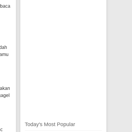
mbaca
udah
kamu
rakan
gagel
Today's Most Popular
ic