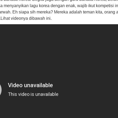
sa menyanyikan lagu korea dengan enak, wajib ikut kompetisi in
wah. Eh siapa sih mereka? Mereka adalah teman kita, orang a
Lihat videonya dibawah ini.