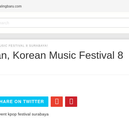
alingbaru.com
earch
orm
ARCH
USIC FESTIVAL 8 SURABAYA!
n, Korean Music Festival 8
HARE ON TWITTER