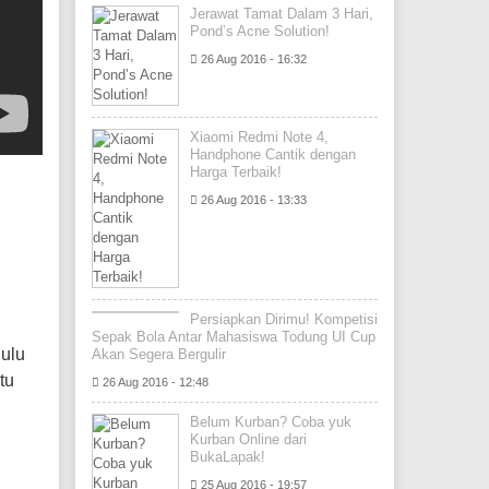
Jerawat Tamat Dalam 3 Hari,
Pond’s Acne Solution!
26 Aug 2016 - 16:32
Xiaomi Redmi Note 4,
Handphone Cantik dengan
Harga Terbaik!
26 Aug 2016 - 13:33
Persiapkan Dirimu! Kompetisi
Sepak Bola Antar Mahasiswa Todung UI Cup
dulu
Akan Segera Bergulir
tu
26 Aug 2016 - 12:48
Belum Kurban? Coba yuk
Kurban Online dari
BukaLapak!
25 Aug 2016 - 19:57