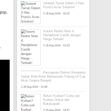
Jerawat Tamat Dalam 3 Hari,
Pond’s Acne Solution!
-pop,
26 Aug 2016 - 16:32
Xiaomi Redmi Note 4,
Handphone Cantik dengan
Harga Terbaik!
26 Aug 2016 - 13:33
y
Persiapkan Dirimu! Kompetisi
Sepak Bola Antar Mahasiswa Todung UI Cup
Akan Segera Bergulir
26 Aug 2016 - 12:48
Belum Kurban? Coba yuk
Kurban Online dari
BukaLapak!
25 Aug 2016 - 19:57