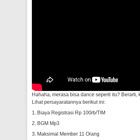
Hahaha, merasa bisa dance seperti itu? Berarti
Lihat persayaratannya berikut ini:
1. Biaya Registrasi Rp 100rb/TIM
2. BGM Mp3
3. Maksimal Member 11 Orang