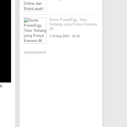
Drone PowerEgg, Telur
Terbang yang Punya Kamera
4K
25 Aug 2016 - 16:19
Advertisement
i.