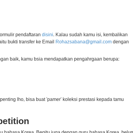
formulir pendaftaran
disini
. Kalau sudah kamu isi, kembalikan
aitu bukti transfer ke Email
Rohazsabana@gmail.com
dengan
engan baik, kamu bsia mendapatkan pengahrgaan berupa:
penting lho, bisa buat 'pamer' koleksi prestasi kepada tamu
etition
u bahasa Korea. Begitu juga dengan guru bahasa Korea, belu