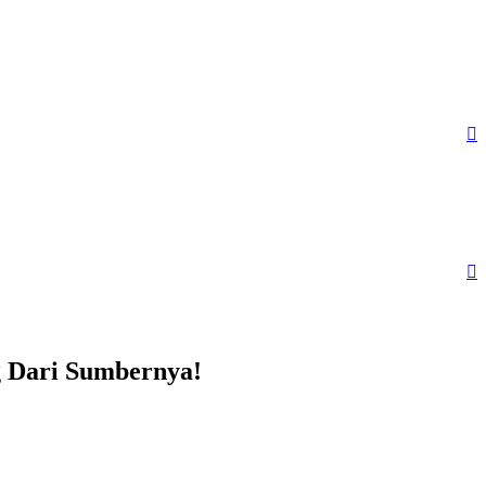


g Dari Sumbernya!