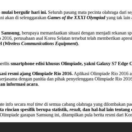
ulai bergulir hari ini.
Seluruh pasang mata pecinta olahraga dari se
ni akan di selenggarakan
Games of the XXXI Olympiad
yang tak lain 
,
Samsung
, berupaya memanfaatkan situasi dengan menjadi rekanan spon
o 2016, perusahaan asal Korea Selatan tersebut telah memberikan apre
l (
Wireless Communications Equipment
)
.
erilis
smartphone edisi khusus Olimpiade, yakni Galaxy S7 Edge O
kasi resmi ajang Olimpiade Rio 2016.
Aplikasi Olimpiade Rio 2016 
l kerjasama dengan panitia dan pihak penyelenggara Olimpiade Rio 2016
an informasi acara
.
ate info secara
real time
di semua cabang olahraga yang dilombakan pad
a rincian spesifik berupa statistik,
result
, dan hal-hal lain tentang
 Olimpiade garapan Samsung ini, ditampilkan pula berita resmi dari Kom