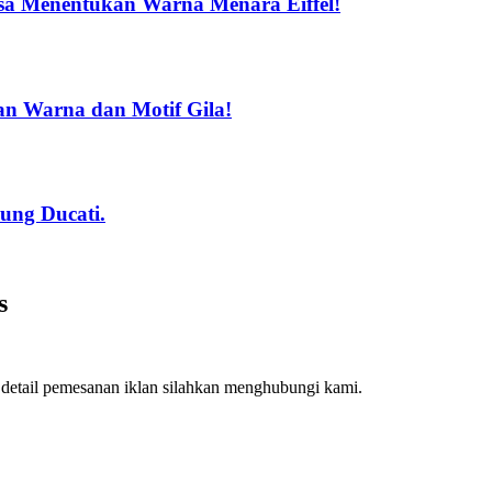
sa Menentukan Warna Menara Eiffel!
an Warna dan Motif Gila!
ung Ducati.
s
k detail pemesanan iklan silahkan menghubungi kami.