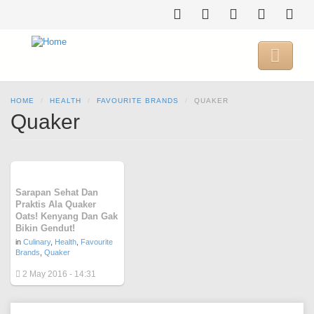
Skip
to
main
content

HOME
HEALTH
FAVOURITE BRANDS
QUAKER
Quaker
Sarapan Sehat Dan
Praktis Ala Quaker
Oats! Kenyang Dan Gak
Bikin Gendut!
in
Culinary
,
Health
,
Favourite
Brands
,
Quaker
2 May 2016 - 14:31