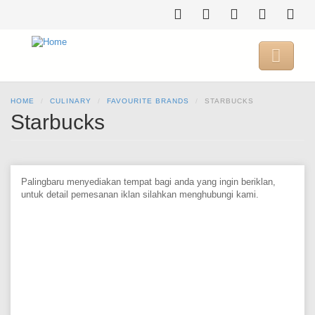
Skip
to
main
content

HOME
CULINARY
FAVOURITE BRANDS
STARBUCKS
Starbucks
Palingbaru menyediakan tempat bagi anda yang ingin beriklan,
untuk detail pemesanan iklan silahkan menghubungi kami.