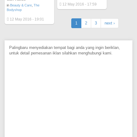
12 May 2016 - 17:59
in
Beauty & Care
,
The
Bodyshop
12 May 2016 - 19:01
1
2
3
next ›
Palingbaru menyediakan tempat bagi anda yang ingin beriklan,
untuk detail pemesanan iklan silahkan menghubungi kami.