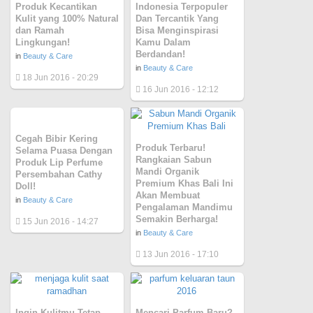
Produk Kecantikan
Indonesia Terpopuler
Kulit yang 100% Natural
Dan Tercantik Yang
dan Ramah
Bisa Menginspirasi
Lingkungan!
Kamu Dalam
Berdandan!
in
Beauty & Care
in
Beauty & Care
18 Jun 2016 - 20:29
16 Jun 2016 - 12:12
Cegah Bibir Kering
Produk Terbaru!
Selama Puasa Dengan
Rangkaian Sabun
Produk Lip Perfume
Mandi Organik
Persembahan Cathy
Premium Khas Bali Ini
Doll!
Akan Membuat
in
Beauty & Care
Pengalaman Mandimu
Semakin Berharga!
15 Jun 2016 - 14:27
in
Beauty & Care
13 Jun 2016 - 17:10
Ingin Kulitmu Tetap
Mencari Parfum Baru?