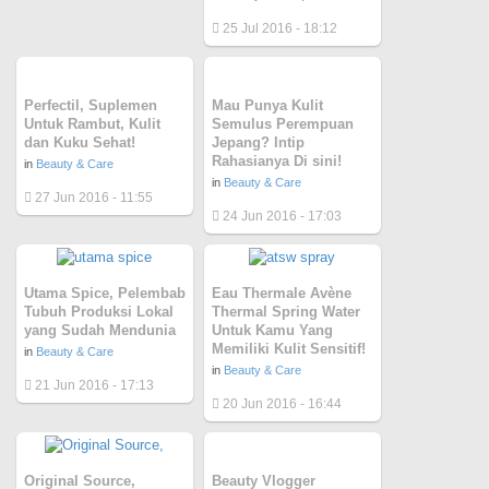
25 Jul 2016 - 18:12
Perfectil, Suplemen
Mau Punya Kulit
Untuk Rambut, Kulit
Semulus Perempuan
dan Kuku Sehat!
Jepang? Intip
Rahasianya Di sini!
in
Beauty & Care
in
Beauty & Care
27 Jun 2016 - 11:55
24 Jun 2016 - 17:03
Utama Spice, Pelembab
Eau Thermale Avène
Tubuh Produksi Lokal
Thermal Spring Water
yang Sudah Mendunia
Untuk Kamu Yang
Memiliki Kulit Sensitif!
in
Beauty & Care
in
Beauty & Care
21 Jun 2016 - 17:13
20 Jun 2016 - 16:44
Original Source,
Beauty Vlogger