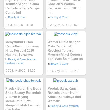
Terlihat Segar Selama
Cobalah 5 Parfum
Ramadan? Ikuti 5 Tips
Keluaran Tahun 2016
Cantik Ini!
Ini!
in
Beauty & Care
in
Beauty & Care
6 Jun 2016 - 18:10
29 May 2016 - 02:57
Menyambut Bulan
Warnai Dunia dengan
Ramadhan, Indonesia
Mata Cantikmu!
Hijab Festival 2016
Revolusi Terbaru
Hadir di Surabaya!
Mascara Vinyl Couture
dari Yves Saint Laurent
in
Beauty & Care
,
Wardah
,
Fashion
,
Event
in
Beauty & Care
26 May 2016 - 15:00
14 May 2016 - 02:26
Produk Baru: The Body
Produk Baru: Kunci
Shop Beauty Essentials
Rahasia untuk Kulit
Vitamin E yang
Kristal-Bercahaya dari
Membuat Kulitmu
Wardah!
Menjadi Lebih Lembab
in
Beauty & Care
,
Wardah
dan Halus