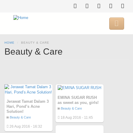
Skip
to
main
content

HOME
BEAUTY & CARE
Beauty & Care
EMINA SUGAR RUSH
Jerawat Tamat Dalam 3
as sweet as you, girls!
Hari, Pond’s Acne
in
Beauty & Care
Solution!
in
Beauty & Care
18 Aug 2016 - 11:45
26 Aug 2016 - 16:32