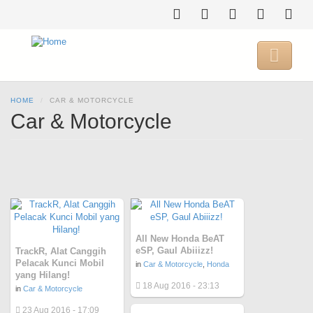
Skip
to
main
content

HOME
CAR & MOTORCYCLE
Car & Motorcycle
All New Honda BeAT
eSP, Gaul Abiiizz!
TrackR, Alat Canggih
Pelacak Kunci Mobil
in
Car & Motorcycle
,
Honda
yang Hilang!
18 Aug 2016 - 23:13
in
Car & Motorcycle
23 Aug 2016 - 17:09