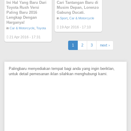
Ini Hal Yang Baru Dari
Cari Tantangan Baru di
Toyota Rush Versi
Musim Depan, Lorenzo
Paling Baru 2016
Gabung Ducati.
Lengkap Dengan
in
Sport
,
Car & Motorcycle
Harganya!
19 Apr 2016 - 17:10
in
Car & Motorcycle
,
Toyota
21 Apr 2016 - 17:31
1
2
3
next ›
Palingbaru menyediakan tempat bagi anda yang ingin beriklan,
untuk detail pemesanan iklan silahkan menghubungi kami.