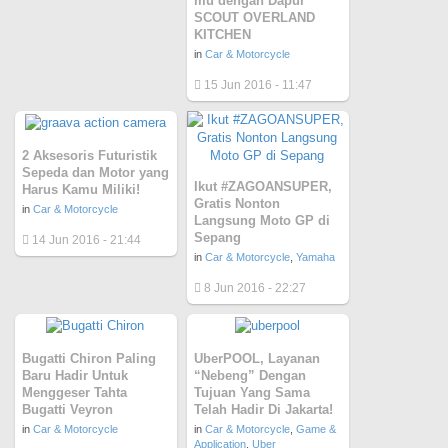
mu dengan Dapur
SCOUT OVERLAND
KITCHEN
in
Car & Motorcycle
15 Jun 2016 - 11:47
2 Aksesoris Futuristik
Sepeda dan Motor yang
Ikut #ZAGOANSUPER,
Harus Kamu Miliki!
Gratis Nonton
in
Car & Motorcycle
Langsung Moto GP di
Sepang
14 Jun 2016 - 21:44
in
Car & Motorcycle
,
Yamaha
8 Jun 2016 - 22:27
Bugatti Chiron Paling
UberPOOL, Layanan
Baru Hadir Untuk
“Nebeng” Dengan
Menggeser Tahta
Tujuan Yang Sama
Bugatti Veyron
Telah Hadir Di Jakarta!
in
Car & Motorcycle
in
Car & Motorcycle
,
Game &
Application
,
Uber