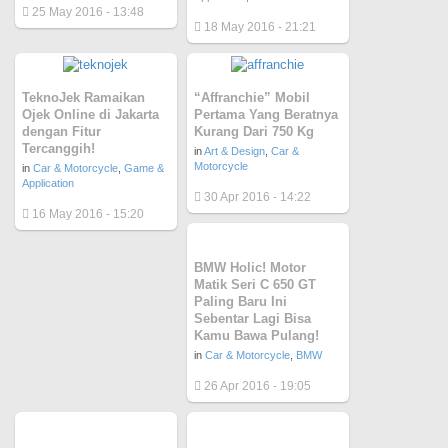
25 May 2016 - 13:48
18 May 2016 - 21:21
TeknoJek Ramaikan
“Affranchie” Mobil
Ojek Online di Jakarta
Pertama Yang Beratnya
dengan Fitur
Kurang Dari 750 Kg
Tercanggih!
in
Art & Design
,
Car &
Motorcycle
in
Car & Motorcycle
,
Game &
Application
30 Apr 2016 - 14:22
16 May 2016 - 15:20
BMW Holic! Motor
Matik Seri C 650 GT
Paling Baru Ini
Sebentar Lagi Bisa
Kamu Bawa Pulang!
in
Car & Motorcycle
,
BMW
26 Apr 2016 - 19:05