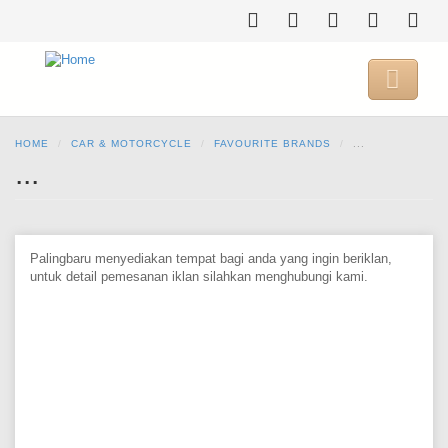
Skip
to
main
content

HOME
CAR & MOTORCYCLE
FAVOURITE BRANDS
...
...
Palingbaru menyediakan tempat bagi anda yang ingin beriklan,
untuk detail pemesanan iklan silahkan menghubungi kami.