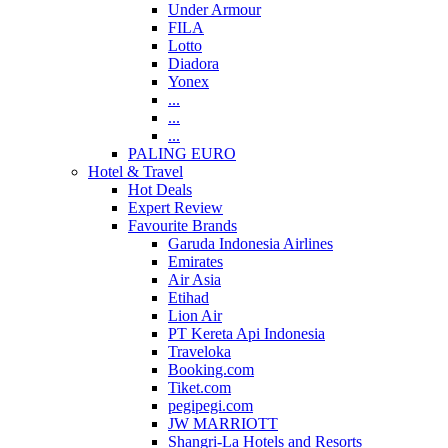
Under Armour
FILA
Lotto
Diadora
Yonex
...
...
...
PALING EURO
Hotel & Travel
Hot Deals
Expert Review
Favourite Brands
Garuda Indonesia Airlines
Emirates
Air Asia
Etihad
Lion Air
PT Kereta Api Indonesia
Traveloka
Booking.com
Tiket.com
pegipegi.com
JW MARRIOTT
Shangri-La Hotels and Resorts