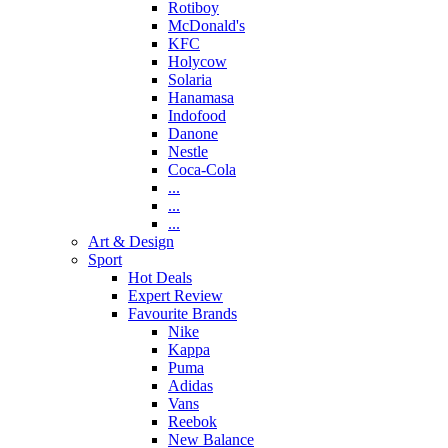
Rotiboy
McDonald's
KFC
Holycow
Solaria
Hanamasa
Indofood
Danone
Nestle
Coca-Cola
...
...
...
Art & Design
Sport
Hot Deals
Expert Review
Favourite Brands
Nike
Kappa
Puma
Adidas
Vans
Reebok
New Balance