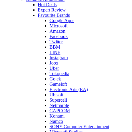
Hot Deals
Expert Review
Favourite Brands
Google Apps
Microsoft
Amazon
Facebook
Twitter
BBM
LINE
Instagram
Joox
Uber
Tokopedia
Gojek
Gameloft
Electronic Arts (EA)
Ubisoft
Supercell
Netmarble
CAPCOM
Konami
Namco
SONY Computer Entertainment
Microsoft Studios