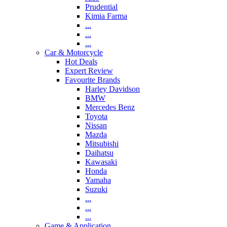
Prudential
Kimia Farma
...
...
...
Car & Motorcycle
Hot Deals
Expert Review
Favourite Brands
Harley Davidson
BMW
Mercedes Benz
Toyota
Nissan
Mazda
Mitsubishi
Daihatsu
Kawasaki
Honda
Yamaha
Suzuki
...
...
...
Game & Application