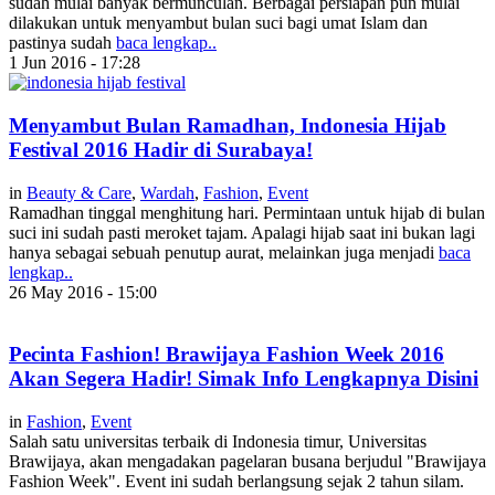
sudah mulai banyak bermunculan. Berbagai persiapan pun mulai
dilakukan untuk menyambut bulan suci bagi umat Islam dan
pastinya sudah
baca lengkap..
1 Jun 2016 - 17:28
Menyambut Bulan Ramadhan, Indonesia Hijab
Festival 2016 Hadir di Surabaya!
in
Beauty & Care
,
Wardah
,
Fashion
,
Event
Ramadhan tinggal menghitung hari. Permintaan untuk hijab di bulan
suci ini sudah pasti meroket tajam. Apalagi hijab saat ini bukan lagi
hanya sebagai sebuah penutup aurat, melainkan juga menjadi
baca
lengkap..
26 May 2016 - 15:00
Pecinta Fashion! Brawijaya Fashion Week 2016
Akan Segera Hadir! Simak Info Lengkapnya Disini
in
Fashion
,
Event
Salah satu universitas terbaik di Indonesia timur, Universitas
Brawijaya, akan mengadakan pagelaran busana berjudul "Brawijaya
Fashion Week". Event ini sudah berlangsung sejak 2 tahun silam.