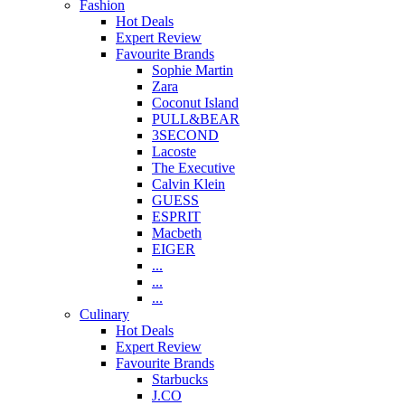
Fashion
Hot Deals
Expert Review
Favourite Brands
Sophie Martin
Zara
Coconut Island
PULL&BEAR
3SECOND
Lacoste
The Executive
Calvin Klein
GUESS
ESPRIT
Macbeth
EIGER
...
...
...
Culinary
Hot Deals
Expert Review
Favourite Brands
Starbucks
J.CO