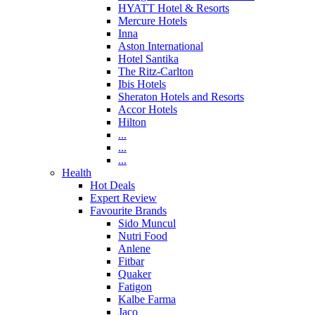
HYATT Hotel & Resorts
Mercure Hotels
Inna
Aston International
Hotel Santika
The Ritz-Carlton
Ibis Hotels
Sheraton Hotels and Resorts
Accor Hotels
Hilton
...
...
...
Health
Hot Deals
Expert Review
Favourite Brands
Sido Muncul
Nutri Food
Anlene
Fitbar
Quaker
Fatigon
Kalbe Farma
Jaco