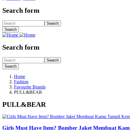
Search form
Search
Search
Search form
Search
Search
Home
Fashion
Favourite Brands
PULL&BEAR
PULL&BEAR
Girls Must Have Item? Bomber Jaket Membuat Kamu 