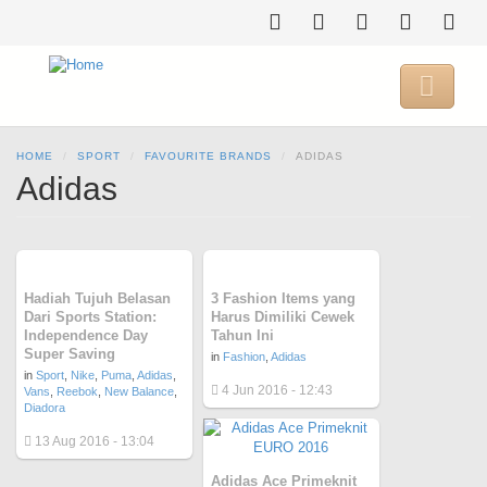
Skip
to
main
content

HOME
SPORT
FAVOURITE BRANDS
ADIDAS
Adidas
Hadiah Tujuh Belasan
3 Fashion Items yang
Dari Sports Station:
Harus Dimiliki Cewek
Independence Day
Tahun Ini
Super Saving
in
Fashion
,
Adidas
in
Sport
,
Nike
,
Puma
,
Adidas
,
4 Jun 2016 - 12:43
Vans
,
Reebok
,
New Balance
,
Diadora
13 Aug 2016 - 13:04
Adidas Ace Primeknit