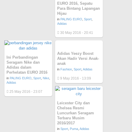
EURO 2016, Sepatu
Para Bintang Lapangan
Hijau
in
PALING EURO
,
Sport
,
Adidas
30 May 2016 - 20:41
Adidas Yeezy Boost
Ini Perbandingan
Akan Hadir Versi Anak-
Seragam Nike dan
anak
Adidas dalam
in
Fashion
,
Sport
,
Adidas
Perhelatan EURO 2016
in
PALING EURO
,
Sport
,
Nike
,
9 May 2016 - 13:09
Adidas
25 May 2016 - 23:07
Leicester City dan
Chelsea Resmi
Luncurkan Seragam
Terbaru Musim
2016/2017
in
Sport
,
Puma
,
Adidas