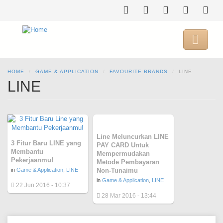
Skip
to
main
content

HOME
GAME & APPLICATION
FAVOURITE BRANDS
LINE
LINE
Line Meluncurkan LINE
3 Fitur Baru LINE yang
PAY CARD Untuk
Membantu
Mempermudakan
Pekerjaanmu!
Metode Pembayaran
in
Game & Application
,
LINE
Non-Tunaimu
in
Game & Application
,
LINE
22 Jun 2016 - 10:37
28 Mar 2016 - 13:44