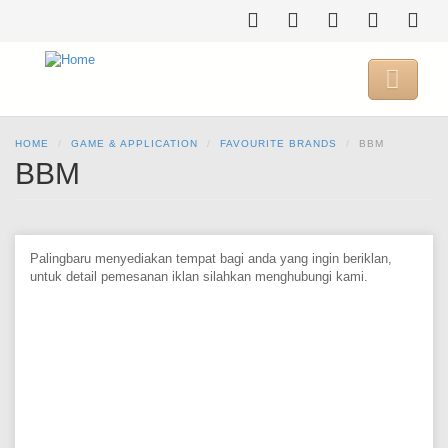
Skip
to
main
content

HOME
GAME & APPLICATION
FAVOURITE BRANDS
BBM
BBM
Palingbaru menyediakan tempat bagi anda yang ingin beriklan,
untuk detail pemesanan iklan silahkan menghubungi kami.