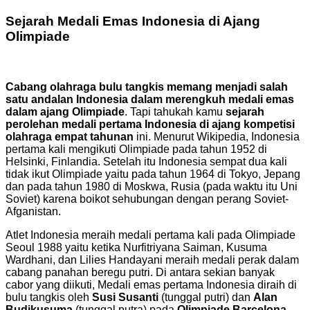
Sejarah Medali Emas Indonesia di Ajang
Olimpiade
Cabang olahraga bulu tangkis memang menjadi salah
satu andalan Indonesia dalam merengkuh medali emas
dalam ajang Olimpiade
. Tapi tahukah kamu
sejarah
perolehan medali pertama Indonesia di ajang kompetisi
olahraga empat tahunan
ini. Menurut Wikipedia, Indonesia
pertama kali mengikuti Olimpiade pada tahun 1952 di
Helsinki, Finlandia. Setelah itu Indonesia sempat dua kali
tidak ikut Olimpiade yaitu pada tahun 1964 di Tokyo, Jepang
dan pada tahun 1980 di Moskwa, Rusia (pada waktu itu Uni
Soviet) karena boikot sehubungan dengan perang Soviet-
Afganistan.
Atlet Indonesia meraih medali pertama kali pada Olimpiade
Seoul 1988 yaitu ketika Nurfitriyana Saiman, Kusuma
Wardhani, dan Lilies Handayani meraih medali perak dalam
cabang panahan beregu putri. Di antara sekian banyak
cabor yang diikuti, Medali emas pertama Indonesia diraih di
bulu tangkis oleh
Susi Susanti
(tunggal putri) dan
Alan
Budikusuma
(tunggal putra) pada
Olimpiade Barcelona.