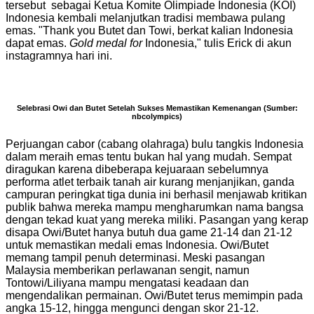
tersebut sebagai Ketua Komite Olimpiade Indonesia (KOI)
Indonesia kembali melanjutkan tradisi membawa pulang
emas. "Thank you Butet dan Towi, berkat kalian Indonesia
dapat emas.
Gold medal for
Indonesia," tulis Erick di akun
instagramnya hari ini.
Selebrasi Owi dan Butet Setelah Sukses Memastikan Kemenangan (Sumber:
nbcolympics)
Perjuangan cabor (cabang olahraga) bulu tangkis Indonesia
dalam meraih emas tentu bukan hal yang mudah. Sempat
diragukan karena dibeberapa kejuaraan sebelumnya
performa atlet terbaik tanah air kurang menjanjikan, ganda
campuran peringkat tiga dunia ini berhasil menjawab kritikan
publik bahwa mereka mampu mengharumkan nama bangsa
dengan tekad kuat yang mereka miliki. Pasangan yang kerap
disapa Owi/Butet hanya butuh dua game 21-14 dan 21-12
untuk memastikan medali emas Indonesia. Owi/Butet
memang tampil penuh determinasi. Meski pasangan
Malaysia memberikan perlawanan sengit, namun
Tontowi/Liliyana mampu mengatasi keadaan dan
mengendalikan permainan. Owi/Butet terus memimpin pada
angka 15-12, hingga mengunci dengan skor 21-12.