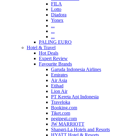
FILA
Lotto
Diadora
Yonex
...
...
...
PALING EURO
Hotel & Travel
Hot Deals
Expert Review
Favourite Brands
Garuda Indonesia Airlines
Emirates
Air Asia
Etihad
Lion Air
PT Kereta Api Indonesia
Traveloka
Booking.com
Tiket.com
pegipegi.com
JW MARRIOTT
Shangri-La Hotels and Resorts
HYATT Hotel & Resorts