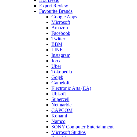
Hot Deals
Expert Review
Favourite Brands
Google Apps
Microsoft
Amazon
Facebook
Twitter
BBM
LINE
Instagram
Joox
Uber
Tokopedia
Gojek
Gameloft
Electronic Arts (EA)
Ubisoft
Supercell
Netmarble
CAPCOM
Konami
Namco
SONY Computer Entertainment
Microsoft Studios