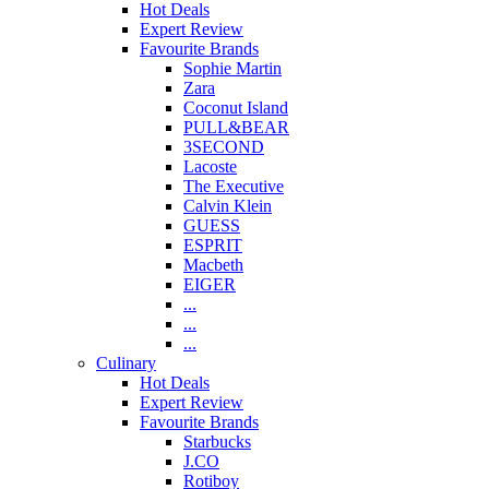
Hot Deals
Expert Review
Favourite Brands
Sophie Martin
Zara
Coconut Island
PULL&BEAR
3SECOND
Lacoste
The Executive
Calvin Klein
GUESS
ESPRIT
Macbeth
EIGER
...
...
...
Culinary
Hot Deals
Expert Review
Favourite Brands
Starbucks
J.CO
Rotiboy