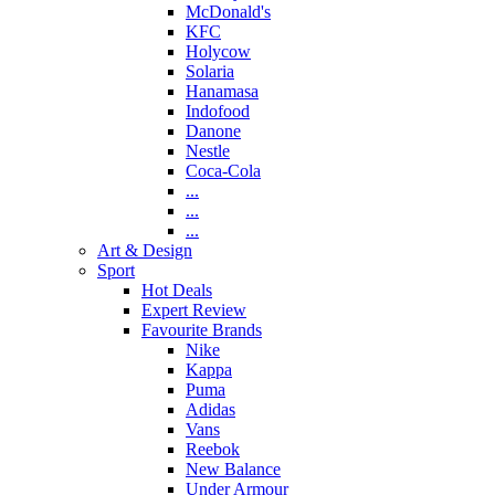
McDonald's
KFC
Holycow
Solaria
Hanamasa
Indofood
Danone
Nestle
Coca-Cola
...
...
...
Art & Design
Sport
Hot Deals
Expert Review
Favourite Brands
Nike
Kappa
Puma
Adidas
Vans
Reebok
New Balance
Under Armour