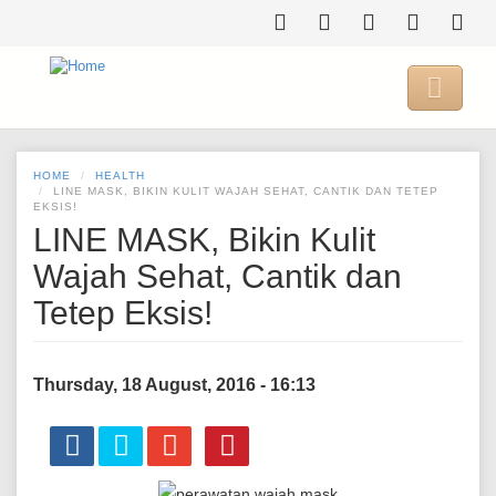
Skip
to
main
content

HOME
HEALTH
LINE MASK, BIKIN KULIT WAJAH SEHAT, CANTIK DAN TETEP
EKSIS!
LINE MASK, Bikin Kulit
Wajah Sehat, Cantik dan
Tetep Eksis!
Thursday, 18 August, 2016 - 16:13