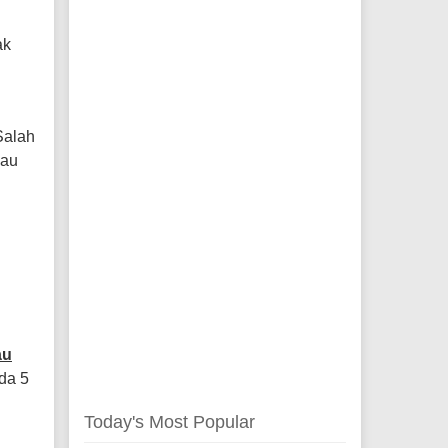
ak
Salah
lau
au
da 5
Today's Most Popular