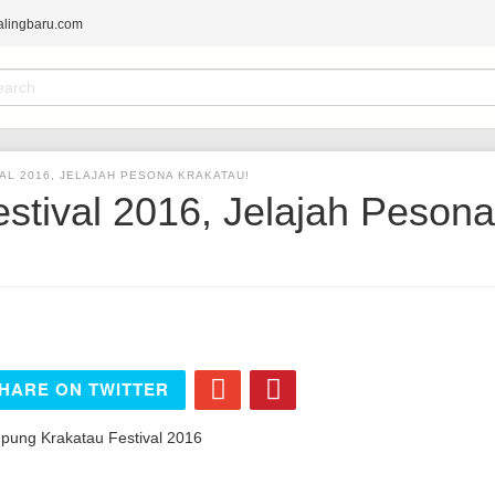
alingbaru.com
earch
orm
ARCH
AL 2016, JELAJAH PESONA KRAKATAU!
tival 2016, Jelajah Pesona
HARE ON TWITTER