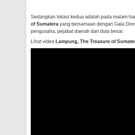
Sedangkan lokasi kedua adalah pada malam hari
of Sumatera
yang bersamaan dengan Gala Dinn
pengusaha, pejabat daerah dan duta besar.
Lihat video
Lampung, The Treasure of Sumate