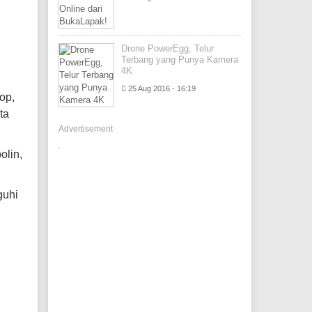
Drone PowerEgg, Telur
Terbang yang Punya Kamera
4K
25 Aug 2016 - 16:19
op,
ta
Advertisement
olin,
guhi
h