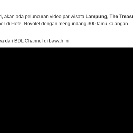
, akan ada peluncuran video pariwisata
Lampung, The Treas
er di Hotel Novotel dengan mengundang 300 tamu kalangan
ra
dari BDL Channel di bawah ini