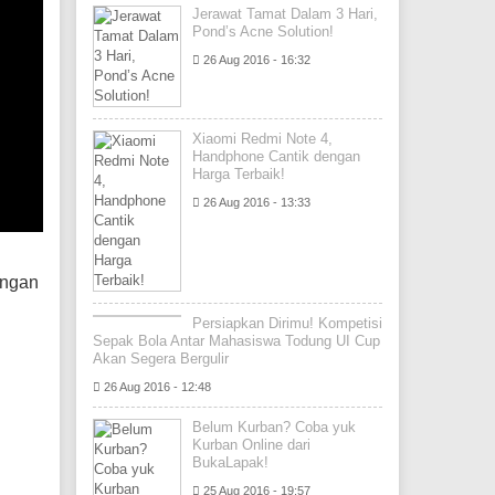
Jerawat Tamat Dalam 3 Hari,
Pond’s Acne Solution!
26 Aug 2016 - 16:32
Xiaomi Redmi Note 4,
Handphone Cantik dengan
Harga Terbaik!
26 Aug 2016 - 13:33
jangan
Persiapkan Dirimu! Kompetisi
Sepak Bola Antar Mahasiswa Todung UI Cup
Akan Segera Bergulir
26 Aug 2016 - 12:48
Belum Kurban? Coba yuk
Kurban Online dari
BukaLapak!
25 Aug 2016 - 19:57