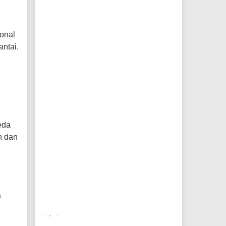
ional
antai.
eda
h dan
a