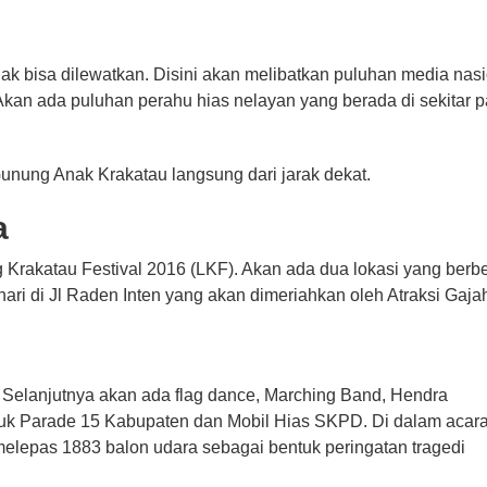
idak bisa dilewatkan. Disini akan melibatkan puluhan media nas
 Akan ada puluhan perahu hias nelayan yang berada di sekitar p
Gunung Anak Krakatau langsung dari jarak dekat.
a
 Krakatau Festival 2016 (LKF). Akan ada dua lokasi yang berb
 hari di Jl Raden Inten yang akan dimeriahkan oleh Atraksi Gaja
 Selanjutnya akan ada flag dance, Marching Band, Hendra
suk Parade 15 Kabupaten dan Mobil Hias SKPD. Di dalam acar
elepas 1883 balon udara sebagai bentuk peringatan tragedi