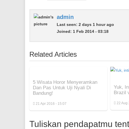
admin
Last seen:
2 days 1 hour ago
Joined:
1 Feb 2014 - 03:18
Related Articles
5 Wisata Horor Menyeramkan
Yuk, I
Dan Pas Untuk Uji Nyali Di
Brazil 
Bandung!
22 Aug 
21 Apr 2016 - 15:07
Tuliskan pendapatmu tenta