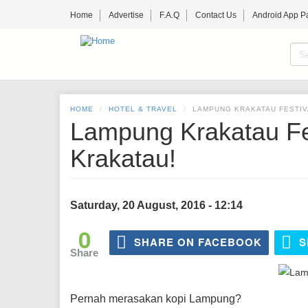
Skip
Home
Advertise
F.A.Q
Contact Us
Android App P
to
main
content
S
f
SE
HOME
HOTEL & TRAVEL
LAMPUNG KRAKATAU FESTIV
Lampung Krakatau Fes
Krakatau!
Saturday, 20 August, 2016 - 12:14
0
SHARE ON FACEBOOK
S
Share
Pernah merasakan kopi Lampung?