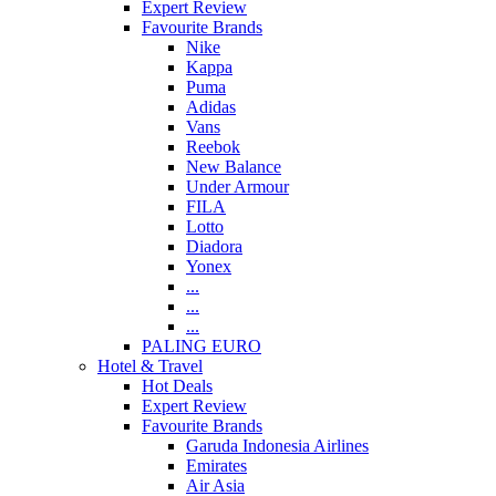
Expert Review
Favourite Brands
Nike
Kappa
Puma
Adidas
Vans
Reebok
New Balance
Under Armour
FILA
Lotto
Diadora
Yonex
...
...
...
PALING EURO
Hotel & Travel
Hot Deals
Expert Review
Favourite Brands
Garuda Indonesia Airlines
Emirates
Air Asia