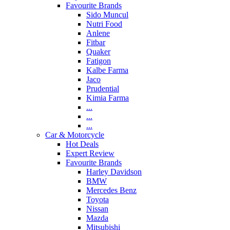
Favourite Brands
Sido Muncul
Nutri Food
Anlene
Fitbar
Quaker
Fatigon
Kalbe Farma
Jaco
Prudential
Kimia Farma
...
...
...
Car & Motorcycle
Hot Deals
Expert Review
Favourite Brands
Harley Davidson
BMW
Mercedes Benz
Toyota
Nissan
Mazda
Mitsubishi