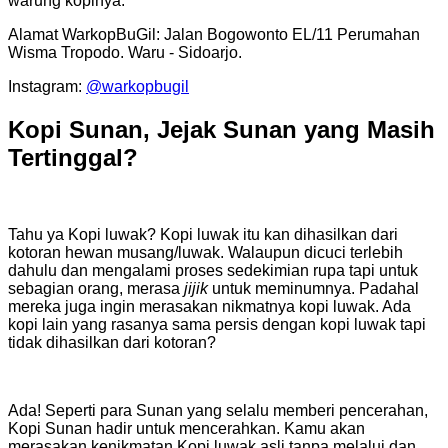
warung kopinya.
Alamat WarkopBuGil: Jalan Bogowonto EL/11 Perumahan
Wisma Tropodo. Waru - Sidoarjo.
Instagram:
@warkopbugil
Kopi Sunan, Jejak Sunan yang Masih
Tertinggal?
Tahu ya Kopi luwak? Kopi luwak itu kan dihasilkan dari
kotoran hewan musang/luwak. Walaupun dicuci terlebih
dahulu dan mengalami proses sedekimian rupa tapi untuk
sebagian orang, merasa
jijik
untuk meminumnya. Padahal
mereka juga ingin merasakan nikmatnya kopi luwak. Ada
kopi lain yang rasanya sama persis dengan kopi luwak tapi
tidak dihasilkan dari kotoran?
Ada! Seperti para Sunan yang selalu memberi pencerahan,
Kopi Sunan hadir untuk mencerahkan. Kamu akan
merasakan kenikmatan Kopi luwak asli tanpa melalui dan