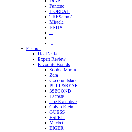
Dove
Pantene
L'ORÉAL
TRESemmé
Miracle
ERHA
...
...
...
Fashion
Hot Deals
Expert Review
Favourite Brands
Sophie Martin
Zara
Coconut Island
PULL&BEAR
3SECOND
Lacoste
The Executive
Calvin Klein
GUESS
ESPRIT
Macbeth
EIGER