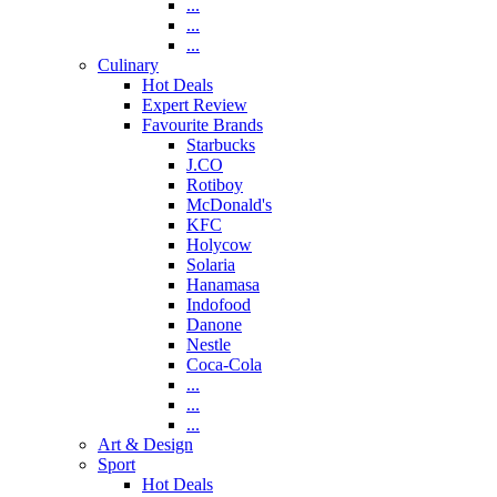
...
...
...
Culinary
Hot Deals
Expert Review
Favourite Brands
Starbucks
J.CO
Rotiboy
McDonald's
KFC
Holycow
Solaria
Hanamasa
Indofood
Danone
Nestle
Coca-Cola
...
...
...
Art & Design
Sport
Hot Deals