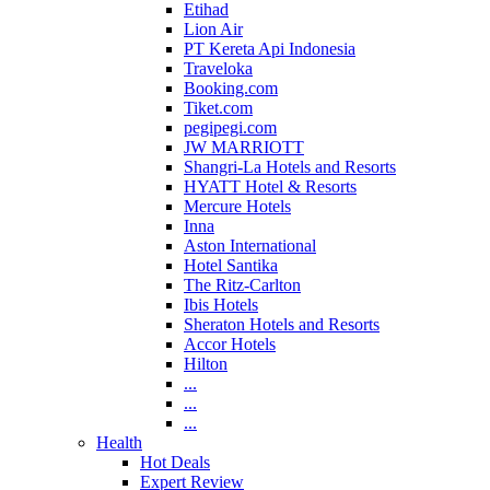
Etihad
Lion Air
PT Kereta Api Indonesia
Traveloka
Booking.com
Tiket.com
pegipegi.com
JW MARRIOTT
Shangri-La Hotels and Resorts
HYATT Hotel & Resorts
Mercure Hotels
Inna
Aston International
Hotel Santika
The Ritz-Carlton
Ibis Hotels
Sheraton Hotels and Resorts
Accor Hotels
Hilton
...
...
...
Health
Hot Deals
Expert Review